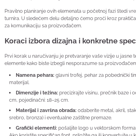
Pravilno planiranje ovih elemenata u početnoj fazi štedi vr
turnira. U sledećem delu detaljno ćemo proći kroz praktičan
za komunikaciju sa proizvođačem.
Koraci izbora dizajna i konkretne speci
Prvi korak u naručivanju je pretvaranje vaše vizije u jasne
elemente kako biste izbegli nesporazume sa proizvođače
Namena pehara:
glavni trofej, pehar za pobednički tim
materijal.
Dimenzije i težina:
precizirajte visinu, prečnik baze i
cm, pojedinačni: 18–25 cm.
Materijal i završna obrada:
odaberite metal, akril, stak
srebro, bronza) i eventualne zaštitne premaze.
Grafički elementi:
pošaljite logo u vektorskom format
Ako koristite specifičan font, priložite ga ili konvertujte u 