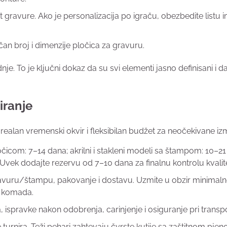
nt gravure. Ako je personalizacija po igraču, obezbedite listu
ačan broj i dimenzije pločica za gravuru.
je. To je ključni dokaz da su svi elementi jasno definisani i d
iranje
e realan vremenski okvir i fleksibilan budžet za neočekivane i
icom: 7–14 dana; akrilni i stakleni modeli sa štampom: 10–21
. Uvek dodajte rezervu od 7–10 dana za finalnu kontrolu kvalit
gravuru/štampu, pakovanje i dostavu. Uzmite u obzir minimal
0 komada.
 ispravke nakon odobrenja, carinjenje i osiguranje pri transp
e turnira. Teži pehari zahtevaju čvrste kutije sa zaštitnom pjen