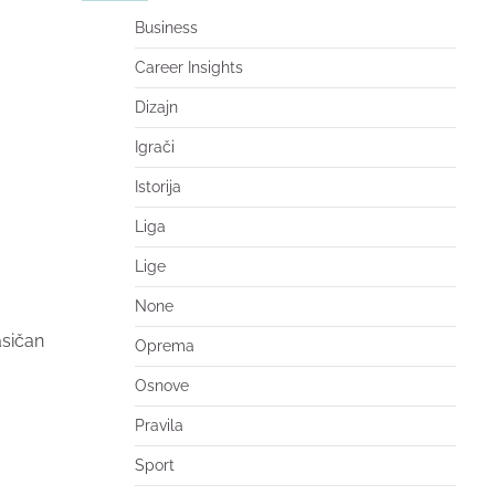
Business
Career Insights
Dizajn
Igrači
Istorija
Liga
Lige
None
asičan
Oprema
Osnove
Pravila
Sport