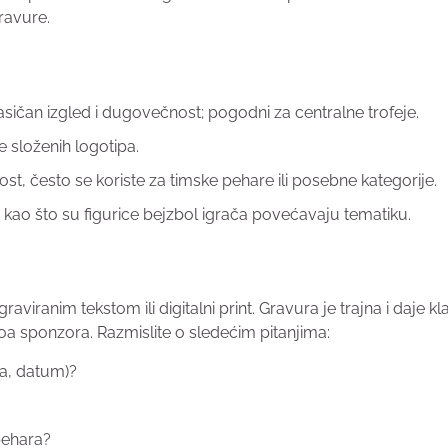
gravure.
lasičan izgled i dugovečnost; pogodni za centralne trofeje.
je složenih logotipa.
vost, često se koriste za timske pehare ili posebne kategorije.
 kao što su figurice bejzbol igrača povećavaju tematiku.
aviranim tekstom ili digitalni print. Gravura je trajna i daje kl
a sponzora. Razmislite o sledećim pitanjima:
ija, datum)?
pehara?