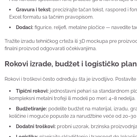
Gravura i tekst:
precizirajte tačan tekst, raspored i fo
Excel formatu sa tačnim pravopisom.
Dodaci:
figurice, reljefi, metalne pločice — navedite t
Tražite izradu tehničkog crteža ili 3D mockupa pre proizvodn
finalni proizvod odgovarati očekivanjima.
Rokovi izrade, budžet i logističko plan
Rokovi i troškovi često određuju šta je izvodljivo. Postavit
Tipični rokovi:
jednostavni pehari sa standardnom ploč
kompleksni metalni trofeji ili modeli po meri: 4–8 nedelja
Budžetiranje:
podelite budžet na materijal, izradu, 
količine i moguće popuste za narudžbine veće od 20–3
Dodatni troškovi:
probni uzorak, brzinska proizvodnja,
Logistika:
planirajte skladištenje i transport do lokacij