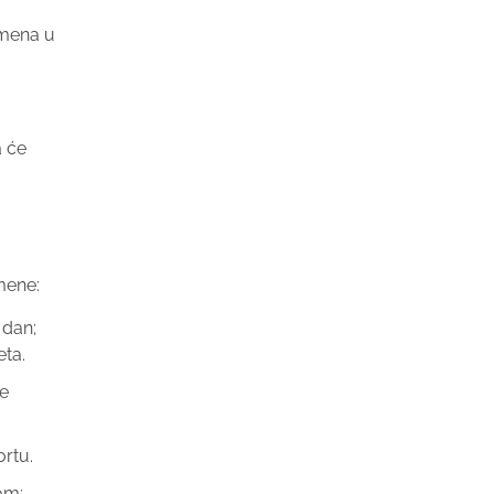
 imena u
a će
zmene:
 dan;
eta.
ne
ortu.
om;