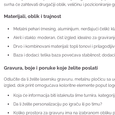
svrha će zahtevati drugačiji oblik, veličinu i pozicioniranje 
Materijali, oblik i trajnost
Metalni pehari (mesing, aluminijum, nerđajući čelik): k
Akril i staklo: moderan, čist izgled; idealno za graviran
Drvo i kombinovani materijali: topli tonovi i prilagodlji
Baza i dodaci: teška baza povećava stabilnost; dodaci
Gravura, boje i poruke koje želite poslati
Odlučite da li želite lasersku gravuru, metalnu pločicu sa ugr
izgled, dok print omogućava koloritne elemente poput logo
Koja će informacija biti istaknuta (ime turnira, kategor
Da li želite personalizaciju po igraču ili po timu?
Koliko prostora za gravuru ima na izabranom obliku 