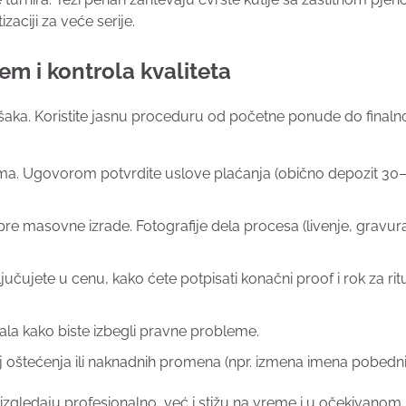
aciji za veće serije.
m i kontrola kvaliteta
šaka. Koristite jasnu proceduru od početne ponude do finaln
ima. Ugovorom potvrdite uslove plaćanja (obično depozit 3
e pre masovne izrade. Fotografije dela procesa (livenje, gravur
učujete u cenu, kako ćete potpisati konačni proof i rok za rit
ala kako biste izbegli pravne probleme.
j oštećenja ili naknadnih promena (npr. izmena imena pobedni
zgledaju profesionalno, već i stižu na vreme i u očekivanom