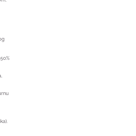
og
0–50%
a,
urnu
ka).