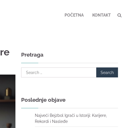
POČETNA
KONTAKT
ire
Pretraga
Search
for:
Poslednje objave
Najveći Bejzbol Igrači u Istoriji: Karijere,
Rekordi i Nasleđe