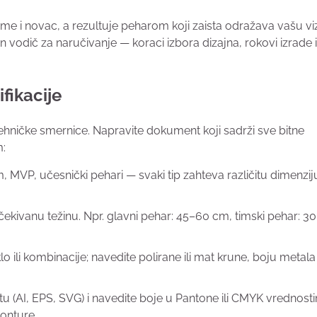
eme i novac, a rezultuje peharom koji zaista odražava vašu viz
 vodič za naručivanje — koraci izbora dizajna, rokovi izrade i
fikacije
 tehničke smernice. Napravite dokument koji sadrži sve bitne
m:
, MVP, učesnički pehari — svaki tip zahteva različitu dimenziju
 očekivanu težinu. Npr. glavni pehar: 45–60 cm, timski pehar: 3
lo ili kombinacije; navedite polirane ili mat krune, boju metala 
u (AI, EPS, SVG) i navedite boje u Pantone ili CMYK vrednost
konture.