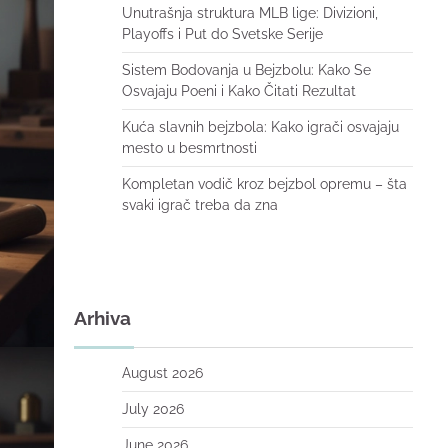
Unutrašnja struktura MLB lige: Divizioni,
Playoffs i Put do Svetske Serije
Sistem Bodovanja u Bejzbolu: Kako Se
Osvajaju Poeni i Kako Čitati Rezultat
Kuća slavnih bejzbola: Kako igrači osvajaju
mesto u besmrtnosti
Kompletan vodič kroz bejzbol opremu – šta
svaki igrač treba da zna
Arhiva
August 2026
July 2026
June 2026