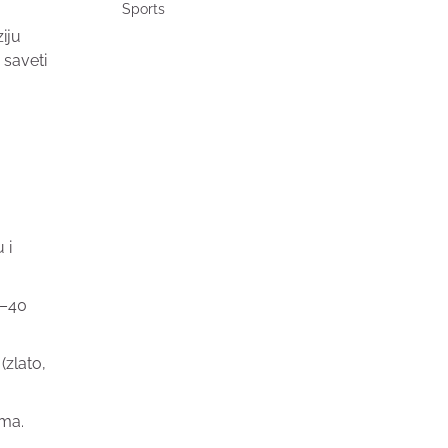
Sports
iju
 saveti
 i
0–40
(zlato,
ima.