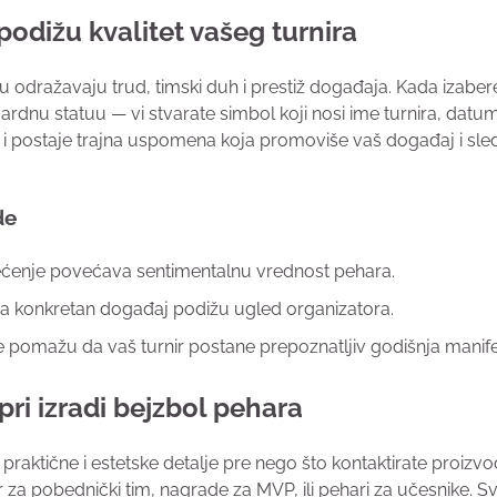
podižu kvalitet vašeg turnira
ru odražavaju trud, timski duh i prestiž događaja. Kada izaber
rdnu statuu — vi stvarate simbol koji nosi ime turnira, datu
isak i postaje trajna uspomena koja promoviše vaš događaj i sl
de
ećenje povećava sentimentalnu vrednost pehara.
ni za konkretan događaj podižu ugled organizatora.
je pomažu da vaš turnir postane prepoznatljiv godišnja manife
pri izradi bejzbol pehara
 praktične i estetske detalje pre nego što kontaktirate proizv
ar za pobednički tim, nagrade za MVP, ili pehari za učesnike. S