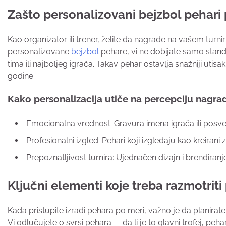
Zašto personalizovani bejzbol pehari 
Kao organizator ili trener, želite da nagrade na vašem turni
personalizovane
bejzbol
pehare, vi ne dobijate samo standa
tima ili najboljeg igrača. Takav pehar ostavlja snažniji ut
godine.
Kako personalizacija utiče na percepciju nagra
Emocionalna vrednost: Gravura imena igrača ili posv
Profesionalni izgled: Pehari koji izgledaju kao kreira
Prepoznatljivost turnira: Ujednačen dizajn i brendiran
Ključni elementi koje treba razmotriti 
Kada pristupite izradi pehara po meri, važno je da planirate
Vi odlučujete o svrsi pehara — da li je to glavni trofej, peh