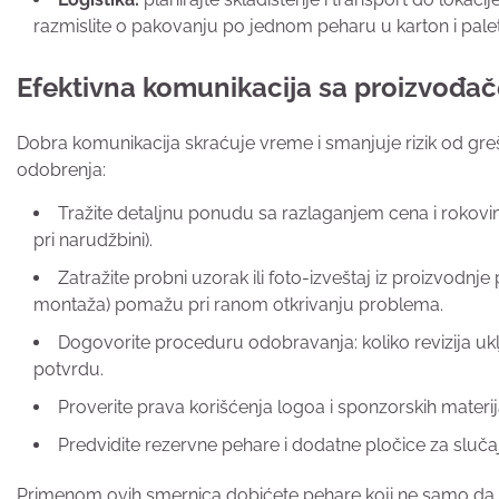
razmislite o pakovanju po jednom peharu u karton i paletiz
Efektivna komunikacija sa proizvođače
Dobra komunikacija skraćuje vreme i smanjuje rizik od gre
odobrenja:
Tražite detaljnu ponudu sa razlaganjem cena i rokov
pri narudžbini).
Zatražite probni uzorak ili foto-izveštaj iz proizvodnj
montaža) pomažu pri ranom otkrivanju problema.
Dogovorite proceduru odobravanja: koliko revizija uklj
potvrdu.
Proverite prava korišćenja logoa i sponzorskih materij
Predvidite rezervne pehare i dodatne pločice za sluča
Primenom ovih smernica dobićete pehare koji ne samo da i