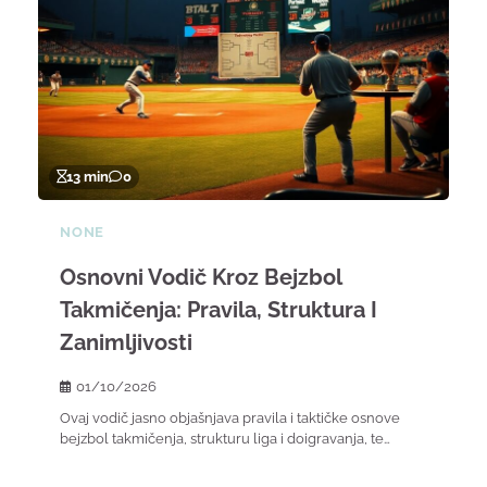
13 min
0
NONE
Osnovni Vodič Kroz Bejzbol
Takmičenja: Pravila, Struktura I
Zanimljivosti
01/10/2026
Ovaj vodič jasno objašnjava pravila i taktičke osnove
bejzbol takmičenja, strukturu liga i doigravanja, te…