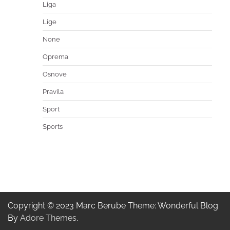
Liga
Lige
None
Oprema
Osnove
Pravila
Sport
Sports
Copyright © 2023 Marc Berube Theme: Wonderful Blog
By
Adore Themes
.