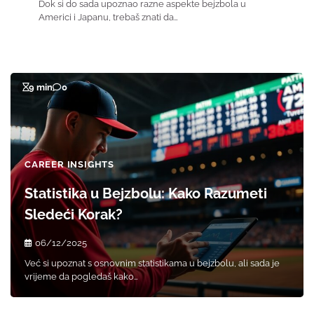
Dok si do sada upoznao razne aspekte bejzbola u
Americi i Japanu, trebaš znati da…
9 min
0
CAREER INSIGHTS
Statistika u Bejzbolu: Kako Razumeti
Sledeći Korak?
06/12/2025
Već si upoznat s osnovnim statistikama u bejzbolu, ali sada je
vrijeme da pogledaš kako…