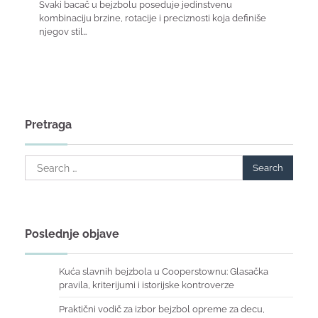
Svaki bacač u bejzbolu poseduje jedinstvenu
kombinaciju brzine, rotacije i preciznosti koja definiše
njegov stil…
Pretraga
Search
for:
Poslednje objave
Kuća slavnih bejzbola u Cooperstownu: Glasačka
pravila, kriterijumi i istorijske kontroverze
Praktični vodič za izbor bejzbol opreme za decu,