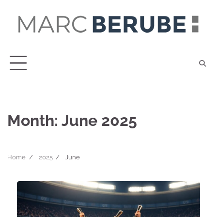
Skip
to
content
Month:
June 2025
Home
2025
June