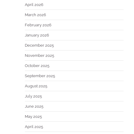
April 2026
March 2026
February 2026
January 2026
December 2025
November 2025
October 2025
September 2025
August 2025
July 2025
June 2025
May 2025
April 2025