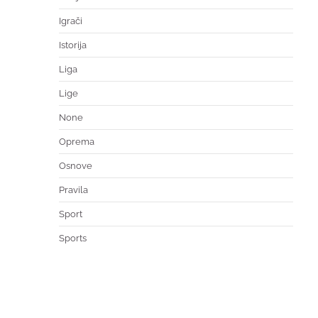
Igrači
Istorija
Liga
Lige
None
Oprema
Osnove
Pravila
Sport
Sports