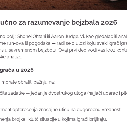
ljučno za razumevanje bejzbala 2026
o bolji: Shohei Ohtani ili Aaron Judge. Vi, kao gledalac ili anali
 run-ova ili pogodaka — radi se o ulozi koju svaki igrač igr
rmans u savremenom bejzbolu. Ovaj prvi deo vodi vas kroz kont
ke analize.
igrača u 2026
Vi morate obratiti pažnju na:
čite zadatke — jedan je dvostrukog uloga (najjači udarac i pit
džment opterećenja značajno utiču na dugoročnu vrednost.
a brojke i klutč situacije u kojima igrači briljiraju.