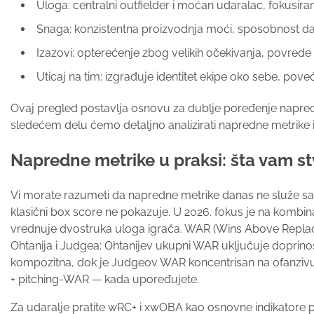
Uloga: centralni outfielder i moćan udaralac, fokusira
Snaga: konzistentna proizvodnja moći, sposobnost da 
Izazovi: opterećenje zbog velikih očekivanja, povrede
Uticaj na tim: izgrađuje identitet ekipe oko sebe, poveć
Ovaj pregled postavlja osnovu za dublje poređenje naprednih
sledećem delu ćemo detaljno analizirati napredne metrike
Napredne metrike u praksi: šta vam s
Vi morate razumeti da napredne metrike danas ne služe s
klasični box score ne pokazuje. U 2026. fokus je na kombinac
vrednuje dvostruka uloga igrača. WAR (Wins Above Replaceme
Ohtanija i Judgea: Ohtanijev ukupni WAR uključuje doprino
kompozitna, dok je Judgeov WAR koncentrisan na ofanzivu 
+ pitching-WAR — kada upoređujete.
Za udaralje pratite wRC+ i xwOBA kao osnovne indikatore pr