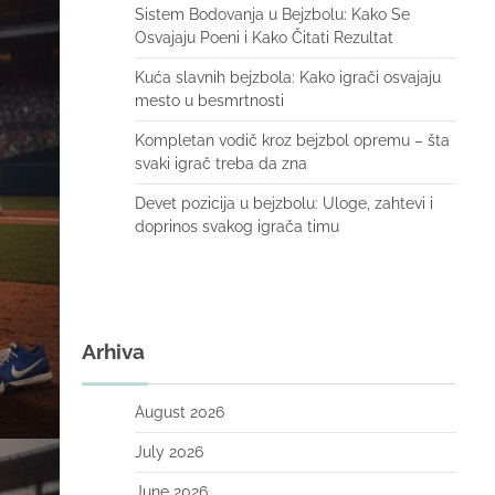
Sistem Bodovanja u Bejzbolu: Kako Se
Osvajaju Poeni i Kako Čitati Rezultat
Kuća slavnih bejzbola: Kako igrači osvajaju
mesto u besmrtnosti
Kompletan vodič kroz bejzbol opremu – šta
svaki igrač treba da zna
Devet pozicija u bejzbolu: Uloge, zahtevi i
doprinos svakog igrača timu
Arhiva
August 2026
July 2026
June 2026