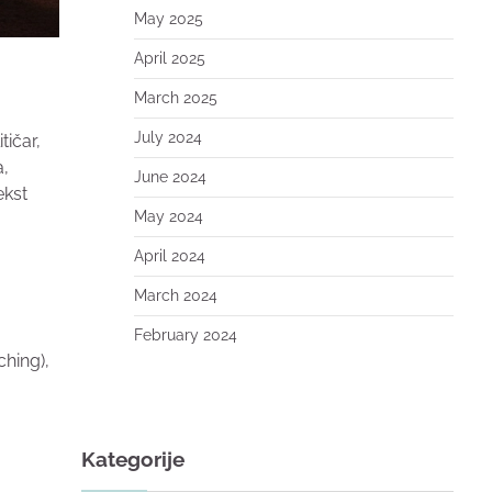
May 2025
April 2025
March 2025
July 2024
tičar,
a,
June 2024
ekst
May 2024
April 2024
March 2024
February 2024
ching),
Kategorije