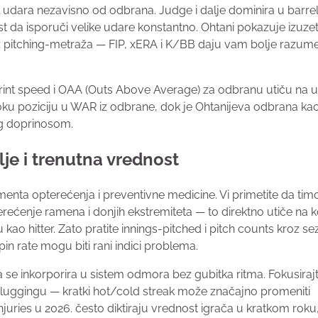
 udara nezavisno od odbrana. Judge i dalje dominira u barrel
 da isporuči velike udare konstantno. Ohtani pokazuje izuzet
iz pitching-metraža — FIP, xERA i K/BB daju vam bolje razum
sprint speed i OAA (Outs Above Average) za odbranu utiču na
ku poziciju u WAR iz odbrane, dok je Ohtanijeva odbrana ka
g doprinosom.
je i trenutna vrednost
nta opterećenja i preventivne medicine. Vi primetite da tim
erećenje ramena i donjih ekstremiteta — to direktno utiče na k
 kao hitter. Zato pratite innings-pitched i pitch counts kroz s
in rate mogu biti rani indici problema.
a se inkorporira u sistem odmora bez gubitka ritma. Fokusiraj
i sluggingu — kratki hot/cold streak može značajno promeniti
njuries u 2026. često diktiraju vrednost igrača u kratkom roku, 