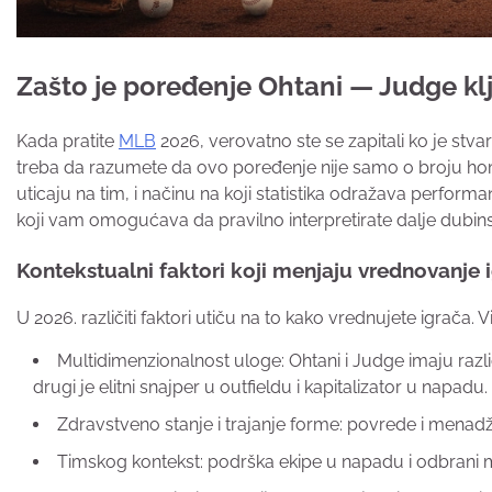
Zašto je poređenje Ohtani — Judge k
Kada pratite
MLB
2026, verovatno ste se zapitali ko je stvarn
treba da razumete da ovo poređenje nije samo o broju home
uticaju na tim, i načinu na koji statistika odražava perfo
koji vam omogućava da pravilno interpretirate dalje dubins
Kontekstualni faktori koji menjaju vrednovanje 
U 2026. različiti faktori utiču na to kako vrednujete igrača. 
Multidimenzionalnost uloge: Ohtani i Judge imaju razli
drugi je elitni snajper u outfieldu i kapitalizator u napadu.
Zdravstveno stanje i trajanje forme: povrede i mena
Timskog kontekst: podrška ekipe u napadu i odbrani menj