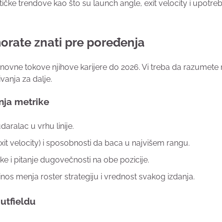
tičke trendove kao što su launch angle, exit velocity i upotre
morate znati pre poređenja
snovne tokove njihove karijere do 2026. Vi treba da razumete 
vanja za dalje.
nja metrike
daralac u vrhu linije.
exit velocity) i sposobnosti da baca u najvišem rangu.
e i pitanje dugovečnosti na obe pozicije.
inos menja roster strategiju i vrednost svakog izdanja.
utfieldu