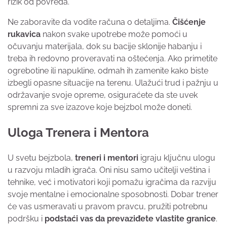
rizik od povreda.
Ne zaboravite da vodite računa o detaljima.
Čišćenje
rukavica
nakon svake upotrebe može pomoći u
očuvanju materijala, dok su bacije sklonije habanju i
treba ih redovno proveravati na oštećenja. Ako primetite
ogrebotine ili napukline, odmah ih zamenite kako biste
izbegli opasne situacije na terenu. Ulažući trud i pažnju u
održavanje svoje opreme, osiguraćete da ste uvek
spremni za sve izazove koje bejzbol može doneti.
Uloga Trenera i Mentora
U svetu bejzbola,
treneri i mentori
igraju ključnu ulogu
u razvoju mladih igrača. Oni nisu samo učitelji veština i
tehnike, već i motivatori koji pomažu igračima da razviju
svoje mentalne i emocionalne sposobnosti. Dobar trener
će vas usmeravati u pravom pravcu, pružiti potrebnu
podršku i
podstaći vas da prevaziđete vlastite granice
.