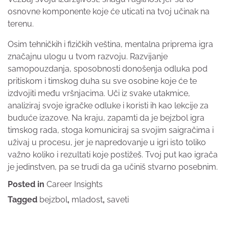
osnovne komponente koje će uticati na tvoj učinak na
terenu.
Osim tehničkih i fizičkih veština, mentalna priprema igra
značajnu ulogu u tvom razvoju. Razvijanje
samopouzdanja, sposobnosti donošenja odluka pod
pritiskom i timskog duha su sve osobine koje će te
izdvojiti među vršnjacima. Uči iz svake utakmice,
analiziraj svoje igračke odluke i koristi ih kao lekcije za
buduće izazove. Na kraju, zapamti da je bejzbol igra
timskog rada, stoga komuniciraj sa svojim saigračima i
uživaj u procesu, jer je napredovanje u igri isto toliko
važno koliko i rezultati koje postižeš. Tvoj put kao igrača
je jedinstven, pa se trudi da ga učiniš stvarno posebnim.
Posted in
Career Insights
Tagged
bejzbol
,
mladost
,
saveti