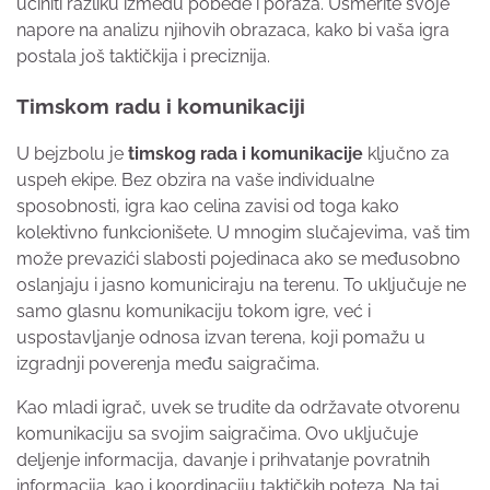
učiniti razliku između pobede i poraza. Usmerite svoje
napore na analizu njihovih obrazaca, kako bi vaša igra
postala još taktičkija i preciznija.
Timskom radu i komunikaciji
U bejzbolu je
timskog rada i komunikacije
ključno za
uspeh ekipe. Bez obzira na vaše individualne
sposobnosti, igra kao celina zavisi od toga kako
kolektivno funkcionišete. U mnogim slučajevima, vaš tim
može prevazići slabosti pojedinaca ako se međusobno
oslanjaju i jasno komuniciraju na terenu. To uključuje ne
samo glasnu komunikaciju tokom igre, već i
uspostavljanje odnosa izvan terena, koji pomažu u
izgradnji poverenja među saigračima.
Kao mladi igrač, uvek se trudite da održavate otvorenu
komunikaciju sa svojim saigračima. Ovo uključuje
deljenje informacija, davanje i prihvatanje povratnih
informacija, kao i koordinaciju taktičkih poteza. Na taj