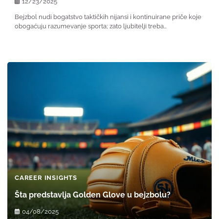
12/23/2025
Bejzbol nudi bogatstvo taktičkih nijansi i kontinuirane priče koje
obogaćuju razumevanje sporta; zato ljubitelji treba…
CAREER INSIGHTS
Šta predstavlja Golden Glove u bejzbolu?
04/08/2025