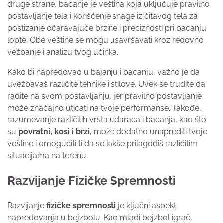
druge strane, bacanje je veština koja uključuje pravilno
postavljanje tela i korišćenje snage iz čitavog tela za
postizanje očaravajuće brzine i preciznosti pri bacanju
lopte. Obe veštine se mogu usavršavati kroz redovno
vežbanje i analizu tvog učinka.
Kako bi napredovao u bajanju i bacanju, važno je da
uvežbavaš različite tehnike i stilove. Uvek se trudite da
radite na svom postavljanju, jer pravilno postavljanje
može značajno uticati na tvoje performanse. Takođe,
razumevanje različitih vrsta udaraca i bacanja, kao što
su
povratni, kosi i brzi
, može dodatno unaprediti tvoje
veštine i omogućiti ti da se lakše prilagodiš različitim
situacijama na terenu.
Razvijanje Fizičke Spremnosti
Razvijanje
fizičke spremnosti
je ključni aspekt
napredovanja u bejzbolu. Kao mladi bejzbol igrač,