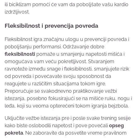
ili biciklizam pomoći će vam da poboljšate vašu kardio
izdržljivost.
Fleksibilnost i prevencija povreda
Fleksibilnost igra značajnu ulogu u prevenciji povreda i
poboljšanju performansi. Održavanje dobre
fleksibilnosti
pomaže u smanjenju napetosti mišića i
omogućava vam veću pokretljivost. Stvaranjem
ravnoteže između snage i fleksibilnosti, smanjujete rizik
od povreda i povećavate svoju sposobnost da
reagujete u različitim situacijama tokom igre.
Preporučuje se svakodnevno praktikovanje vežbi
istezanja, posebno fokusirajući se na mišiće ruku, nogu i
leđa, koji su veoma opterećeni tokom igranja bejzbola.
Uključite vežbe istezanja pre i posle svake trening sesije
kako biste oslobodili napetost i pove povećali
opseg
pokreta
. Ne zaboravite da posvetite vreme pravilnom