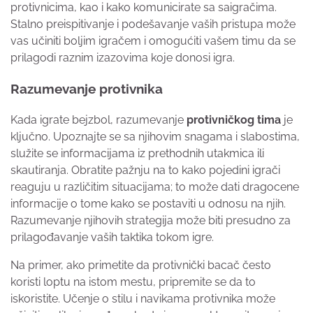
protivnicima, kao i kako komunicirate sa saigračima.
Stalno preispitivanje i podešavanje vaših pristupa može
vas učiniti boljim igračem i omogućiti vašem timu da se
prilagodi raznim izazovima koje donosi igra.
Razumevanje protivnika
Kada igrate bejzbol, razumevanje
protivničkog tima
je
ključno. Upoznajte se sa njihovim snagama i slabostima,
služite se informacijama iz prethodnih utakmica ili
skautiranja. Obratite pažnju na to kako pojedini igrači
reaguju u različitim situacijama; to može dati dragocene
informacije o tome kako se postaviti u odnosu na njih.
Razumevanje njihovih strategija može biti presudno za
prilagođavanje vaših taktika tokom igre.
Na primer, ako primetite da protivnički bacač često
koristi loptu na istom mestu, pripremite se da to
iskoristite. Učenje o stilu i navikama protivnika može