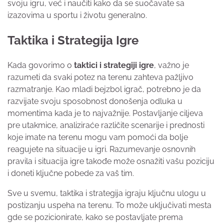
svoju igru, već i naučiti kako da se suočavate sa
izazovima u sportu i životu generalno.
Taktika i Strategija Igre
Kada govorimo o
taktici i strategiji igre
, važno je
razumeti da svaki potez na terenu zahteva pažljivo
razmatranje. Kao mladi bejzbol igrač, potrebno je da
razvijate svoju sposobnost donošenja odluka u
momentima kada je to najvažnije. Postavljanje ciljeva
pre utakmice, analiziraće različite scenarije i prednosti
koje imate na terenu mogu vam pomoći da bolje
reagujete na situacije u igri. Razumevanje osnovnih
pravila i situacija igre takođe može osnažiti vašu poziciju
i doneti ključne pobede za vaš tim.
Sve u svemu, taktika i strategija igraju ključnu ulogu u
postizanju uspeha na terenu. To može uključivati mesta
gde se pozicionirate, kako se postavljate prema