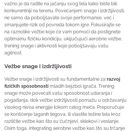
važno je da radite na jačanju svog tela kako biste bili
konkurentniji na terenu. Povećanjem snage i izdržljivosti,
ne samo da poboljšavate svoje performanse, već i
smanjujete rizik od povreda tokom igre. Fokusirajte se
na raznolike vežbe koje će vam pomoći da postignete
optimalnu fizičku kondiciju, uključujući aerobne vežbe,
trening snage i aktivnosti koje poboljšavaju vašu
agilnost.
Vežbe snage i izdržljivosti
Vežbe snage i izdržljivosti su fundamentalne za
razvoj
fizičkih sposobnosti
mladih bejzbol igrača. Trening
snage može povećati vašu sposobnost udaranja i
pogađanja, dok vežbe izdržljivosti pomažu u održavanju
visokog nivoa energije tokom celog meča. Preporučuje
se korišćenje laganih tegova, ili vlastite težine tela kroz
različite vežbe kao što su čučnjevi, sklekovi i veslanje.
Osim toga, integrating aerobne vežbe kao što su trčanje