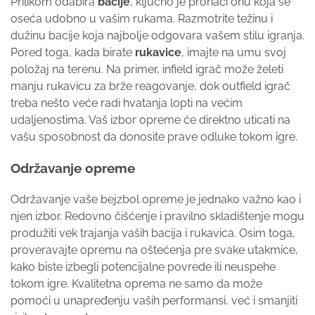
Prilikom odabira
bacije
, ključno je pronaći onu koja se
oseća udobno u vašim rukama. Razmotrite težinu i
dužinu bacije koja najbolje odgovara vašem stilu igranja.
Pored toga, kada birate
rukavice
, imajte na umu svoj
položaj na terenu. Na primer, infield igrač može želeti
manju rukavicu za brže reagovanje, dok outfield igrač
treba nešto veće radi hvatanja lopti na većim
udaljenostima. Vaš izbor opreme će direktno uticati na
vašu sposobnost da donosite prave odluke tokom igre.
Održavanje opreme
Održavanje vaše bejzbol opreme je jednako važno kao i
njen izbor. Redovno čišćenje i pravilno skladištenje mogu
produžiti vek trajanja vaših bacija i rukavica. Osim toga,
proveravajte opremu na oštećenja pre svake utakmice,
kako biste izbegli potencijalne povrede ili neuspehe
tokom igre. Kvalitetna oprema ne samo da može
pomoći u unapređenju vaših performansi, već i smanjiti