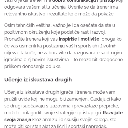
važno je da trener ima
dobru komunikaciju i pristup
koji
odgovara vašem stilu učenja. Uverite se da trener ima
relevantno iskustvo i rezultate koje može da pokaže.
Osim tehničkih veština, važno je i da osećate da ste u
pozitivnom okruženju koje podstiče rast i razvoj.
Pronađite trenera koji vas
inspiriše i motiviše
, onoga ko
će vas usmeriti ka postizanju vaših sportskih i životnih
ciljeva. Takođe, ne zaboravite da razgovarate sa drugim
igračima o njihovim iskustvima – to može biti dragoceno
prilikom donošenja odluke.
Učenje iz iskustava drugih
Učenje iz iskustava drugih igrača i trenera može vam
pružiti uvide koji ne mogu biti zamenjeni. Gledajući kako
se drugi suočavaju s izazovima i prevazilaze prepreke,
možete prilagoditi svoje strategije i pristup igri.
Razvijate
svoja znanja
kroz analizu i diskusiju svojih kolega, što
može biti koristan alat za lični i sportski napredak.