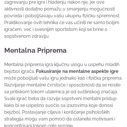
zagrevanju pre igre i hladenju nakon nje, jer ove
aktivnosti dodatno pomažu u smanjenju mogućnosti
povreda i poboljšavaju vašu ukupnu fizičku spremnost.
Praktikovanje ovih tehnika će vas učiniti ne samo boljim
igračem, već i svesnijim sportistom koji se brine o
sopstvenom zdravlju.
Mentalna Priprema
Mentalna priprema igra ključnu ulogu u uspehu mladih
bejzbol igrača.
Fokusiranje na mentalne aspekte igre
može poboljšati vašu igru jednako kao i fizička priprema.
Razvijanje mentalne čvrstoće i sposobnosti da se nosite
sa pritiskom tokom utakmica je od suštinskog značaja.
Svaki igrač treba da razvije sopstveni mentalni pristup
kako bi se uspešno suočio sa izazovima koje donosi
bejzbol. Postavjanje ciljeva i korišćenje psiholoških
strategija mogu vam pomoći da ostanete motivisani i
koncentrisani tokom cele sezone.