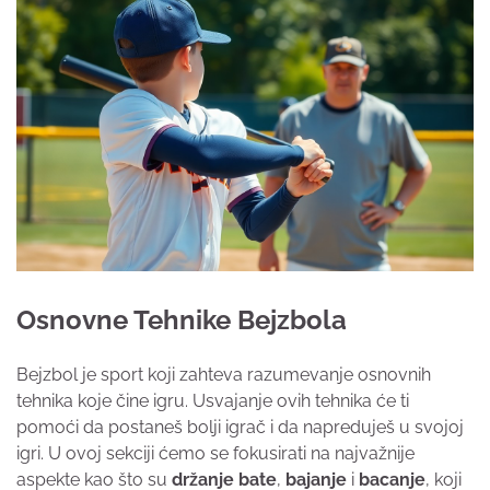
Osnovne Tehnike Bejzbola
Bejzbol je sport koji zahteva razumevanje osnovnih
tehnika koje čine igru. Usvajanje ovih tehnika će ti
pomoći da postaneš bolji igrač i da napreduješ u svojoj
igri. U ovoj sekciji ćemo se fokusirati na najvažnije
aspekte kao što su
držanje bate
,
bajanje
i
bacanje
, koji