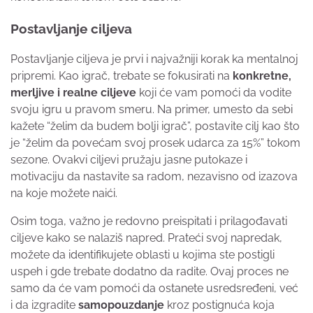
Postavljanje ciljeva
Postavljanje ciljeva je prvi i najvažniji korak ka mentalnoj
pripremi. Kao igrač, trebate se fokusirati na
konkretne,
merljive i realne ciljeve
koji će vam pomoći da vodite
svoju igru u pravom smeru. Na primer, umesto da sebi
kažete “želim da budem bolji igrač”, postavite cilj kao što
je “želim da povećam svoj prosek udarca za 15%” tokom
sezone. Ovakvi ciljevi pružaju jasne putokaze i
motivaciju da nastavite sa radom, nezavisno od izazova
na koje možete naići.
Osim toga, važno je redovno preispitati i prilagođavati
ciljeve kako se nalaziš napred. Prateći svoj napredak,
možete da identifikujete oblasti u kojima ste postigli
uspeh i gde trebate dodatno da radite. Ovaj proces ne
samo da će vam pomoći da ostanete usredsređeni, već
i da izgradite
samopouzdanje
kroz postignuća koja