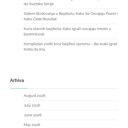
do Svetske Serije
Sistem Bodovanja u Bejzbolu: Kako Se Osvajaju Poeni i
Kako Čitati Rezultat
Kuća slavnih bejzbola: Kako igrači osvajaju mesto u
besmrtnosti
Kompletan vodič kroz bejzbol opremu – šta svaki igrač
treba da zna
Arhiva
August 2026
July 2026
June 2026
May 2026