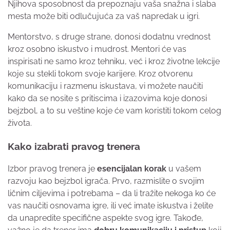
Njihova sposobnost da prepoznaju vaša snažna i slaba
mesta može biti odlučujuća za vaš napredak u igri.
Mentorstvo, s druge strane, donosi dodatnu vrednost
kroz osobno iskustvo i mudrost. Mentori će vas
inspirisati ne samo kroz tehniku, već i kroz životne lekcije
koje su stekli tokom svoje karijere. Kroz otvorenu
komunikaciju i razmenu iskustava, vi možete naučiti
kako da se nosite s pritiscima i izazovima koje donosi
bejzbol, a to su veštine koje će vam koristiti tokom celog
života.
Kako izabrati pravog trenera
Izbor pravog trenera je
esencijalan korak
u vašem
razvoju kao bejzbol igrača. Prvo, razmislite o svojim
ličnim ciljevima i potrebama – da li tražite nekoga ko će
vas naučiti osnovama igre, ili već imate iskustva i želite
da unapredite specifične aspekte svog igre. Takođe,