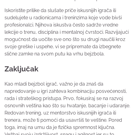
Iskoristite prilike da slušate priče iskusnijih igrača ili
sudelujete u radionicama i treninzima koje vode bivši
profesionalci. Njihova iskustva često sadrže vredne
lekcije o trenu, disciplina i mentalnoj čvrstoći. Razvijajući
mogućnost da uočite sve ono što su drugi naučili kroz
svoje greške i uspehe, vi se pripremate da izbegnete
slične zamke na svom putu ka vrhu bejzbola.
Zaključak
Kao mladi bejzbol igrač, važno je da znaš da
napredovanje u igri zahteva kombinaciju posvećenosti,
rada i strateškog pristupa. Prvo, fokusiraj se na razvoj
osnovnih veština kao što su hvatanje, bacanje i udaranje.
Redovan trening, uz mentorstvo iskusnijih igrača ili
trenera, može ti pomoći da usavršiš te veštine. Pored
toga, imaj na umu da je fizička spremnost ključna.
Vežbaj svoju izdržljivost, snagu i agilnost jer su to