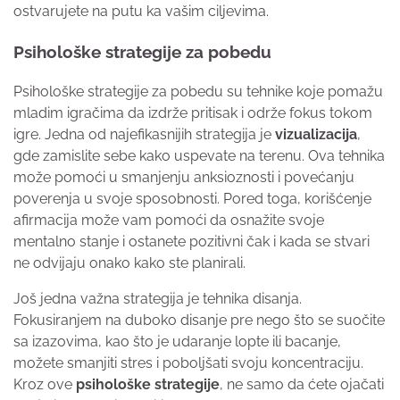
ostvarujete na putu ka vašim ciljevima.
Psihološke strategije za pobedu
Psihološke strategije za pobedu su tehnike koje pomažu
mladim igračima da izdrže pritisak i održe fokus tokom
igre. Jedna od najefikasnijih strategija je
vizualizacija
,
gde zamislite sebe kako uspevate na terenu. Ova tehnika
može pomoći u smanjenju anksioznosti i povećanju
poverenja u svoje sposobnosti. Pored toga, korišćenje
afirmacija može vam pomoći da osnažite svoje
mentalno stanje i ostanete pozitivni čak i kada se stvari
ne odvijaju onako kako ste planirali.
Još jedna važna strategija je tehnika disanja.
Fokusiranjem na duboko disanje pre nego što se suočite
sa izazovima, kao što je udaranje lopte ili bacanje,
možete smanjiti stres i poboljšati svoju koncentraciju.
Kroz ove
psihološke strategije
, ne samo da ćete ojačati