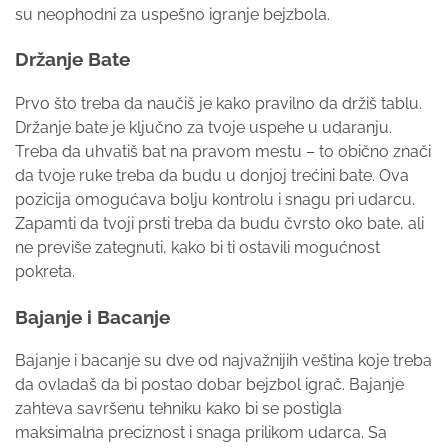
su neophodni za uspešno igranje bejzbola.
Držanje Bate
Prvo što treba da naučiš je kako pravilno da držiš tablu.
Držanje bate je ključno za tvoje uspehe u udaranju.
Treba da uhvatiš bat na pravom mestu – to obično znači
da tvoje ruke treba da budu u donjoj trećini bate. Ova
pozicija omogućava bolju kontrolu i snagu pri udarcu.
Zapamti da tvoji prsti treba da budu čvrsto oko bate, ali
ne previše zategnuti, kako bi ti ostavili mogućnost
pokreta.
Bajanje i Bacanje
Bajanje i bacanje su dve od najvažnijih veština koje treba
da ovladaš da bi postao dobar bejzbol igrač. Bajanje
zahteva savršenu tehniku kako bi se postigla
maksimalna preciznost i snaga prilikom udarca. Sa