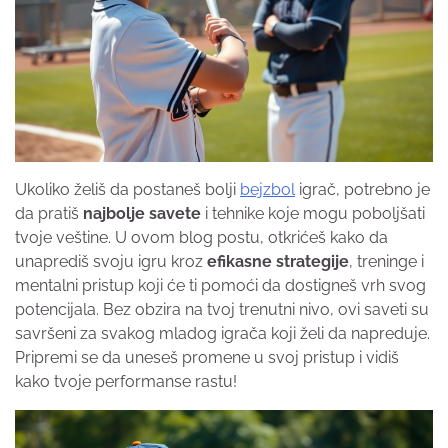
Ukoliko želiš da postaneš bolji
bejzbol
igrač, potrebno je
da pratiš
najbolje savete
i tehnike koje mogu poboljšati
tvoje veštine. U ovom blog postu, otkrićeš kako da
unaprediš svoju igru kroz
efikasne strategije
, treninge i
mentalni pristup koji će ti pomoći da dostigneš vrh svog
potencijala. Bez obzira na tvoj trenutni nivo, ovi saveti su
savršeni za svakog mladog igrača koji želi da napreduje.
Pripremi se da uneseš promene u svoj pristup i vidiš
kako tvoje performanse rastu!