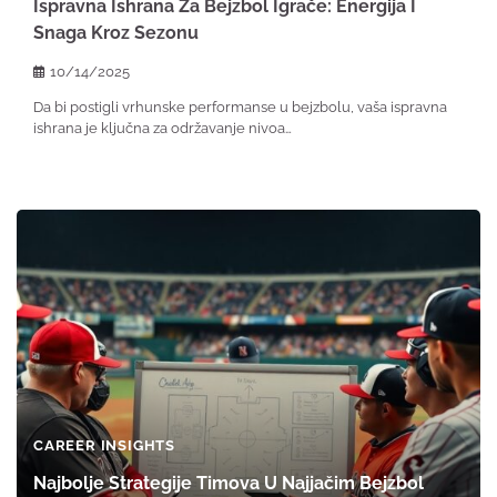
Ispravna Ishrana Za Bejzbol Igrače: Energija I
Snaga Kroz Sezonu
10/14/2025
Da bi postigli vrhunske performanse u bejzbolu, vaša ispravna
ishrana je ključna za održavanje nivoa…
CAREER INSIGHTS
Najbolje Strategije Timova U Najjačim Bejzbol