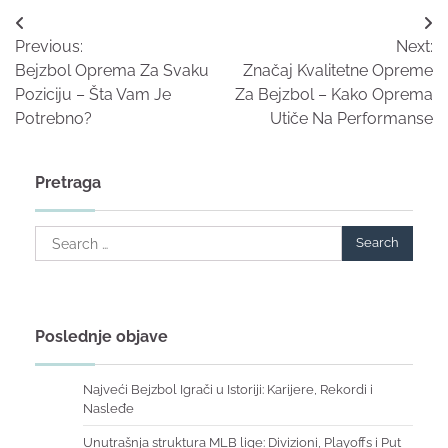
Post
Previous:
Next:
navigation
Bejzbol Oprema Za Svaku
Značaj Kvalitetne Opreme
Poziciju – Šta Vam Je
Za Bejzbol – Kako Oprema
Potrebno?
Utiče Na Performanse
Pretraga
Search
for:
Poslednje objave
Najveći Bejzbol Igrači u Istoriji: Karijere, Rekordi i
Nasleđe
Unutrašnja struktura MLB lige: Divizioni, Playoffs i Put