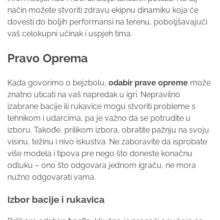
način možete stvoriti zdravu ekipnu dinamiku koja će
dovesti do boljih performansi na terenu, poboljšavajući
vaš celokupni učinak i uspjeh tima.
Pravo Oprema
Kada govorimo o bejzbolu,
odabir prave opreme
može
znatno uticati na vaš napredak u igri. Nepravilno
izabrane bacije ili rukavice mogu stvoriti probleme s
tehnikom i udarcima, pa je važno da se potrudite u
izboru. Takođe, prilikom izbora, obratite pažnju na svoju
visinu, težinu i nivo iskustva. Ne zaboravite da isprobate
više modela i tipova pre nego što doneste konačnu
odluku – ono što odgovara jednom igraču, ne mora
nužno odgovarati vama.
Izbor bacije i rukavica