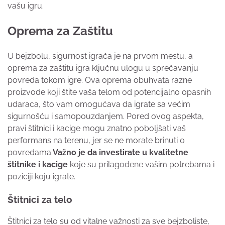
vašu igru.
Oprema za Zaštitu
U bejzbolu, sigurnost igrača je na prvom mestu, a
oprema za zaštitu igra ključnu ulogu u sprečavanju
povreda tokom igre. Ova oprema obuhvata razne
proizvode koji štite vaša telom od potencijalno opasnih
udaraca, što vam omogućava da igrate sa većim
sigurnošću i samopouzdanjem. Pored ovog aspekta,
pravi štitnici i kacige mogu znatno poboljšati vaš
performans na terenu, jer se ne morate brinuti o
povredama.
Važno je da investirate u kvalitetne
štitnike i kacige
koje su prilagođene vašim potrebama i
poziciji koju igrate.
Štitnici za telo
Štitnici za telo su od vitalne važnosti za sve bejzboliste,