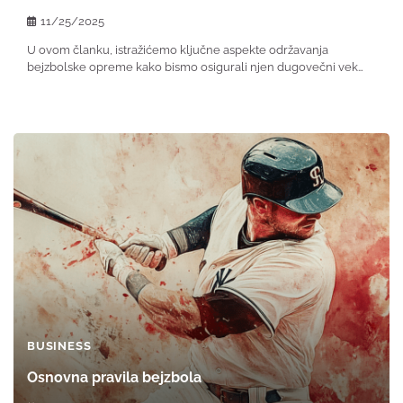
11/25/2025
U ovom članku, istražićemo ključne aspekte održavanja
bejzbolske opreme kako bismo osigurali njen dugovečni vek…
BUSINESS
Osnovna pravila bejzbola