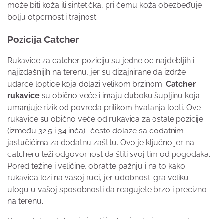
može biti koža ili sintetička, pri čemu koža obezbeđuje
bolju otpornost i trajnost.
Pozicija Catcher
Rukavice za catcher poziciju su jedne od najdebljih i
najizdašnijih na terenu, jer su dizajnirane da izdrže
udarce loptice koja dolazi velikom brzinom.
Catcher
rukavice
su obično veće i imaju duboku šupljinu koja
umanjuje rizik od povreda prilikom hvatanja lopti. Ove
rukavice su obično veće od rukavica za ostale pozicije
(između 32.5 i 34 inča) i često dolaze sa dodatnim
jastučićima za dodatnu zaštitu. Ovo je ključno jer na
catcheru leži odgovornost da štiti svoj tim od pogodaka.
Pored težine i veličine, obratite pažnju i na to kako
rukavica leži na vašoj ruci, jer udobnost igra veliku
ulogu u vašoj sposobnosti da reagujete brzo i precizno
na terenu.