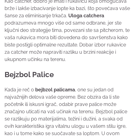
Kao catcher, dobro je imati i rukavicu koja omogućava
brže i lakše izbacivanje lopte ka bazi, što povećava vaše
šanse za eliminisanje trkača.
Uloga catchera
podrazumeva mnogo više od same odbrane, jer ste
ključni deo strategije tima, povezani ste sa pitcherom, te
vaša rukavica mora biti dovedena do savršenstva kako
biste postigli optimalne rezultate. Dobar izbor rukavice
za catcher može napraviti razliku u brzini reakcije i
ukupnom učinku na terenu.
Bejzbol Palice
Kada je reč o
bejbzol palicama
, one su jedan od
najvažnijih delova vaše opreme. Bez obzira da li ste
početnik ili iskusni igrač, odabir prave palice može
značajno uticati na vaš učinak na terenu. Bejzbol palice
se razlikuju po materijalima, težini i dužini, a svaka od
ovih karakteristika igra vitalnu ulogu u vašem stilu igre,
kao i u tome kako se suočavate sa loptom. U ovom