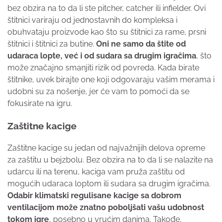
bez obzira na to da li ste pitcher, catcher ili infielder. Ovi
štitnici variraju od jednostavnih do kompleksa i
obuhvataju proizvode kao što su štitnici za rame, prsni
štitnici i štitnici za butine.
Oni ne samo da štite od
udaraca lopte, već i od sudara sa drugim igračima
, što
može značajno smanjiti rizik od povreda. Kada birate
štitnike, uvek birajte one koji odgovaraju vašim merama i
udobni su za nošenje, jer će vam to pomoći da se
fokusirate na igru.
Zaštitne kacige
Zaštitne kacige su jedan od najvažnijih delova opreme
za zaštitu u bejzbolu. Bez obzira na to da li se nalazite na
udarcu ili na terenu, kaciga vam pruža zaštitu od
mogućih udaraca loptom ili sudara sa drugim igračima.
Odabir klimatski regulisane kacige sa dobrom
ventilacijom može znatno poboljšati vašu udobnost
tokom igre
, posebno u vrućim danima. Takođe,