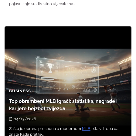
pojave koje su direktno utjecale na…
BUSINESS
Top obrambeni MLB igrači: statistika, nagrade i
karijere bejzbol zvijezda
04/13/2026
Zašto je obrana presudna u modernom
MLB
i šta vi treba da
znate Kada pratite…