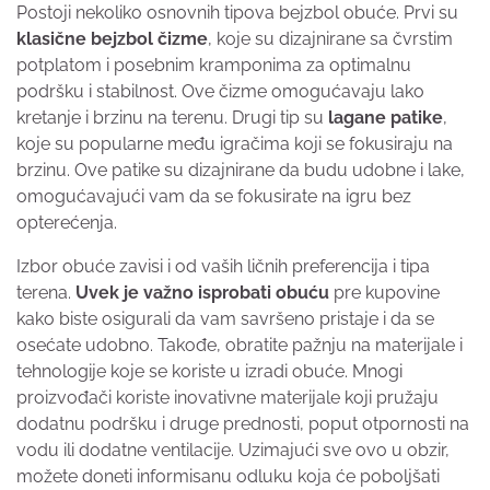
Postoji nekoliko osnovnih tipova bejzbol obuće. Prvi su
klasične bejzbol čizme
, koje su dizajnirane sa čvrstim
potplatom i posebnim kramponima za optimalnu
podršku i stabilnost. Ove čizme omogućavaju lako
kretanje i brzinu na terenu. Drugi tip su
lagane patike
,
koje su popularne među igračima koji se fokusiraju na
brzinu. Ove patike su dizajnirane da budu udobne i lake,
omogućavajući vam da se fokusirate na igru bez
opterećenja.
Izbor obuće zavisi i od vaših ličnih preferencija i tipa
terena.
Uvek je važno isprobati obuću
pre kupovine
kako biste osigurali da vam savršeno pristaje i da se
osećate udobno. Takođe, obratite pažnju na materijale i
tehnologije koje se koriste u izradi obuće. Mnogi
proizvođači koriste inovativne materijale koji pružaju
dodatnu podršku i druge prednosti, poput otpornosti na
vodu ili dodatne ventilacije. Uzimajući sve ovo u obzir,
možete doneti informisanu odluku koja će poboljšati