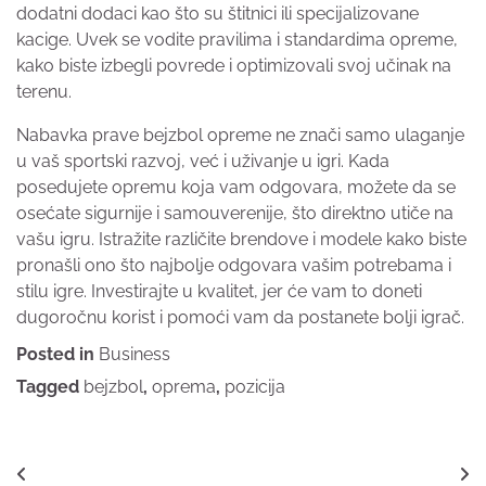
dodatni dodaci kao što su štitnici ili specijalizovane
kacige. Uvek se vodite pravilima i standardima opreme,
kako biste izbegli povrede i optimizovali svoj učinak na
terenu.
Nabavka prave bejzbol opreme ne znači samo ulaganje
u vaš sportski razvoj, već i uživanje u igri. Kada
posedujete opremu koja vam odgovara, možete da se
osećate sigurnije i samouverenije, što direktno utiče na
vašu igru. Istražite različite brendove i modele kako biste
pronašli ono što najbolje odgovara vašim potrebama i
stilu igre. Investirajte u kvalitet, jer će vam to doneti
dugoročnu korist i pomoći vam da postanete bolji igrač.
Posted in
Business
Tagged
bejzbol
,
oprema
,
pozicija
Post