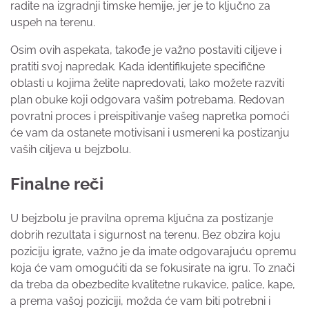
radite na izgradnji timske hemije, jer je to ključno za
uspeh na terenu.
Osim ovih aspekata, takođe je važno postaviti ciljeve i
pratiti svoj napredak. Kada identifikujete specifične
oblasti u kojima želite napredovati, lako možete razviti
plan obuke koji odgovara vašim potrebama. Redovan
povratni proces i preispitivanje vašeg napretka pomoći
će vam da ostanete motivisani i usmereni ka postizanju
vaših ciljeva u bejzbolu.
Finalne reči
U bejzbolu je pravilna oprema ključna za postizanje
dobrih rezultata i sigurnost na terenu. Bez obzira koju
poziciju igrate, važno je da imate odgovarajuću opremu
koja će vam omogućiti da se fokusirate na igru. To znači
da treba da obezbedite kvalitetne rukavice, palice, kape,
a prema vašoj poziciji, možda će vam biti potrebni i