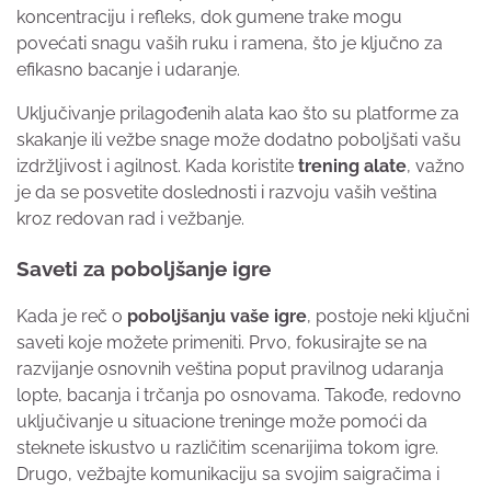
koncentraciju i refleks, dok gumene trake mogu
povećati snagu vaših ruku i ramena, što je ključno za
efikasno bacanje i udaranje.
Uključivanje prilagođenih alata kao što su platforme za
skakanje ili vežbe snage može dodatno poboljšati vašu
izdržljivost i agilnost. Kada koristite
trening alate
, važno
je da se posvetite doslednosti i razvoju vaših veština
kroz redovan rad i vežbanje.
Saveti za poboljšanje igre
Kada je reč o
poboljšanju vaše igre
, postoje neki ključni
saveti koje možete primeniti. Prvo, fokusirajte se na
razvijanje osnovnih veština poput pravilnog udaranja
lopte, bacanja i trčanja po osnovama. Takođe, redovno
uključivanje u situacione treninge može pomoći da
steknete iskustvo u različitim scenarijima tokom igre.
Drugo, vežbajte komunikaciju sa svojim saigračima i