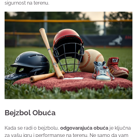
sigurnost na terenu.
Bejzbol Obuća
Kada se radi o bejzbolu,
odgovarajuća obuća
je ključna
za vašu igru i performanse na terenu. Ne samo da vam