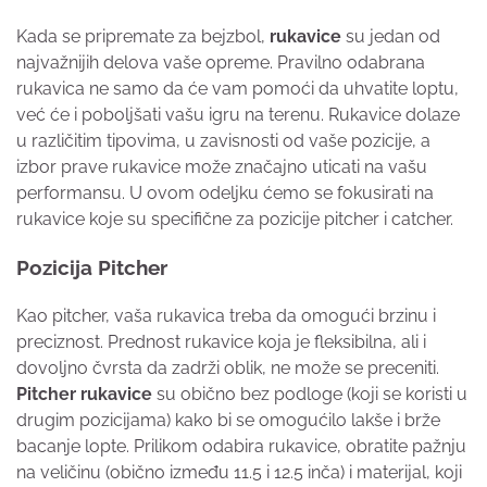
Kada se pripremate za bejzbol,
rukavice
su jedan od
najvažnijih delova vaše opreme. Pravilno odabrana
rukavica ne samo da će vam pomoći da uhvatite loptu,
već će i poboljšati vašu igru na terenu. Rukavice dolaze
u različitim tipovima, u zavisnosti od vaše pozicije, a
izbor prave rukavice može značajno uticati na vašu
performansu. U ovom odeljku ćemo se fokusirati na
rukavice koje su specifične za pozicije pitcher i catcher.
Pozicija Pitcher
Kao pitcher, vaša rukavica treba da omogući brzinu i
preciznost. Prednost rukavice koja je fleksibilna, ali i
dovoljno čvrsta da zadrži oblik, ne može se preceniti.
Pitcher rukavice
su obično bez podloge (koji se koristi u
drugim pozicijama) kako bi se omogućilo lakše i brže
bacanje lopte. Prilikom odabira rukavice, obratite pažnju
na veličinu (obično između 11.5 i 12.5 inča) i materijal, koji