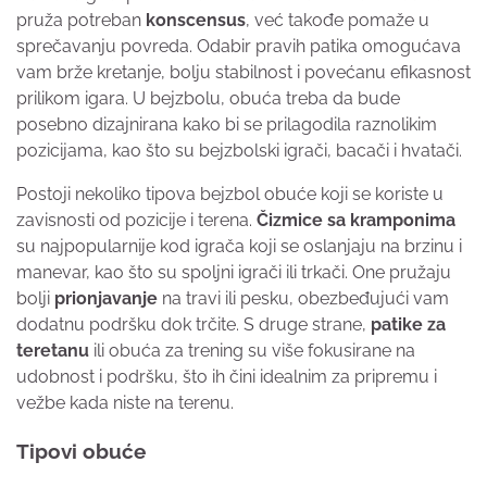
pruža potreban
konscensus
, već takođe pomaže u
sprečavanju povreda. Odabir pravih patika omogućava
vam brže kretanje, bolju stabilnost i povećanu efikasnost
prilikom igara. U bejzbolu, obuća treba da bude
posebno dizajnirana kako bi se prilagodila raznolikim
pozicijama, kao što su bejzbolski igrači, bacači i hvatači.
Postoji nekoliko tipova bejzbol obuće koji se koriste u
zavisnosti od pozicije i terena.
Čizmice sa kramponima
su najpopularnije kod igrača koji se oslanjaju na brzinu i
manevar, kao što su spoljni igrači ili trkači. One pružaju
bolji
prionjavanje
na travi ili pesku, obezbeđujući vam
dodatnu podršku dok trčite. S druge strane,
patike za
teretanu
ili obuća za trening su više fokusirane na
udobnost i podršku, što ih čini idealnim za pripremu i
vežbe kada niste na terenu.
Tipovi obuće