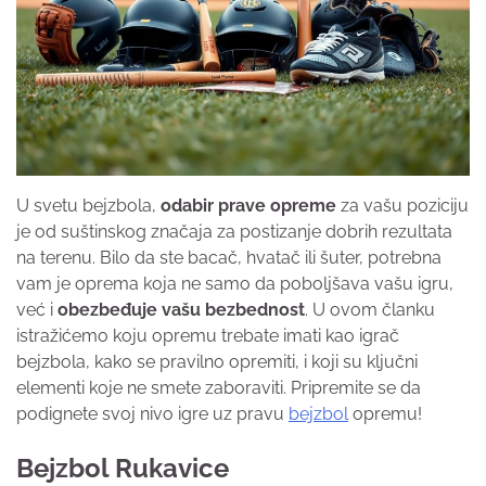
U svetu bejzbola,
odabir prave opreme
za vašu poziciju
je od suštinskog značaja za postizanje dobrih rezultata
na terenu. Bilo da ste bacač, hvatač ili šuter, potrebna
vam je oprema koja ne samo da poboljšava vašu igru,
već i
obezbeđuje vašu bezbednost
. U ovom članku
istražićemo koju opremu trebate imati kao igrač
bejzbola, kako se pravilno opremiti, i koji su ključni
elementi koje ne smete zaboraviti. Pripremite se da
podignete svoj nivo igre uz pravu
bejzbol
opremu!
Bejzbol Rukavice