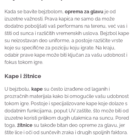
Kada se bavite bejzbolom,
oprema za glavu
je od
izuzetne važnosti. Prava kapica ne samo da može
dodatno poboljšati vaš performans na terenu, već vas i
štiti od sunca i različitih vremenskih uslova. Bejzbol kape
su neizostavan deo uniforme, a postoje različite vrste
koje su specifične za poziciju koju igrate. Na kraju,
odabir prave kape može biti ključan za vašu udobnost i
fokus tokom igre.
Kape i žitnice
U bejzbolu,
kape
su često izrađene od laganih i
prozračnih materijala kako bi omogućile vašu udobnost
tokom igre. Postoje i specijalizovane kape koje dolaze s
dodatnim funkcijama, poput UV zaštite, što može biti od
izuzetne koristi prilikom dugih utakmica na suncu. Pored
toga,
žitnice
su takođe bitan deo opreme za glavu, jer
štite lice i oči od sunčevih zraka i drugih spoljnih faktora.