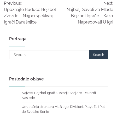
Previous:
Next:
navigation
Upoznajte Buduće Bejzbol
Najbolji Saveti Za Mlade
Zvezde – Najperspektivniji
Bejzbol Igrače – Kako
Igrači Današnjice
Napredovati U Igri
Pretraga
Search
for:
Poslednje objave
Najveći Bejzbol Igrači u Istoriji: Karijere, Rekordi i
Nasleđe
Unutrašnja struktura MLB lige: Divizioni, Playoffs i Put
do Svetske Serije