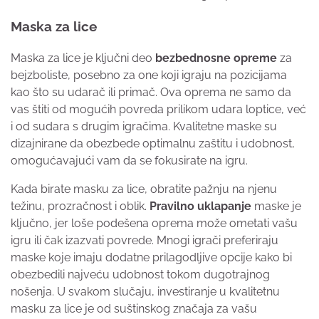
Maska za lice
Maska za lice je ključni deo
bezbednosne opreme
za
bejzboliste, posebno za one koji igraju na pozicijama
kao što su udarač ili primač. Ova oprema ne samo da
vas štiti od mogućih povreda prilikom udara loptice, već
i od sudara s drugim igračima. Kvalitetne maske su
dizajnirane da obezbede optimalnu zaštitu i udobnost,
omogućavajući vam da se fokusirate na igru.
Kada birate masku za lice, obratite pažnju na njenu
težinu, prozračnost i oblik.
Pravilno uklapanje
maske je
ključno, jer loše podešena oprema može ometati vašu
igru ili čak izazvati povrede. Mnogi igrači preferiraju
maske koje imaju dodatne prilagodljive opcije kako bi
obezbedili najveću udobnost tokom dugotrajnog
nošenja. U svakom slučaju, investiranje u kvalitetnu
masku za lice je od suštinskog značaja za vašu