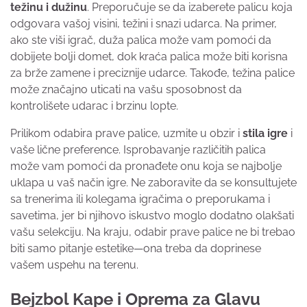
težinu i dužinu
. Preporučuje se da izaberete palicu koja
odgovara vašoj visini, težini i snazi udarca. Na primer,
ako ste viši igrač, duža palica može vam pomoći da
dobijete bolji domet, dok kraća palica može biti korisna
za brže zamene i preciznije udarce. Takođe, težina palice
može značajno uticati na vašu sposobnost da
kontrolišete udarac i brzinu lopte.
Prilikom odabira prave palice, uzmite u obzir i
stila igre
i
vaše lične preference. Isprobavanje različitih palica
može vam pomoći da pronađete onu koja se najbolje
uklapa u vaš način igre. Ne zaboravite da se konsultujete
sa trenerima ili kolegama igračima o preporukama i
savetima, jer bi njihovo iskustvo moglo dodatno olakšati
vašu selekciju. Na kraju, odabir prave palice ne bi trebao
biti samo pitanje estetike—ona treba da doprinese
vašem uspehu na terenu.
Bejzbol Kape i Oprema za Glavu