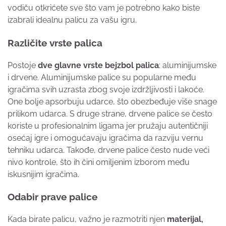
vodiču otkrićete sve što vam je potrebno kako biste
izabrali idealnu palicu za vašu igru.
Različite vrste palica
Postoje
dve glavne vrste bejzbol palica
: aluminijumske
i drvene. Aluminijumske palice su popularne među
igračima svih uzrasta zbog svoje izdržljivosti i lakoće.
One bolje apsorbuju udarce, što obezbeđuje više snage
prilikom udarca. S druge strane, drvene palice se često
koriste u profesionalnim ligama jer pružaju autentičniji
osećaj igre i omogućavaju igračima da razviju vernu
tehniku udarca. Takođe, drvene palice često nude veći
nivo kontrole, što ih čini omiljenim izborom među
iskusnijim igračima.
Odabir prave palice
Kada birate palicu, važno je razmotriti njen
materijal,