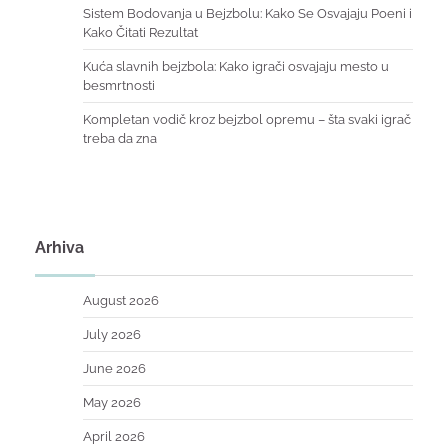
Sistem Bodovanja u Bejzbolu: Kako Se Osvajaju Poeni i
Kako Čitati Rezultat
Kuća slavnih bejzbola: Kako igrači osvajaju mesto u
besmrtnosti
Kompletan vodič kroz bejzbol opremu – šta svaki igrač
treba da zna
Arhiva
August 2026
July 2026
June 2026
May 2026
April 2026