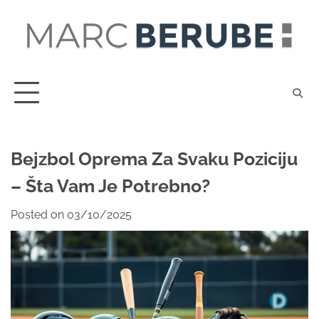
Skip
to
content
Bejzbol Oprema Za Svaku Poziciju
– Šta Vam Je Potrebno?
Posted on
03/10/2025