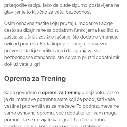
prilagodite kacigu tako da bude sigurno postavljena na
glavi jer je to ključno za vašu bezbednost.
Osim osnovne zaštite koju pružaju, moderne kacige
često su dizajnirane sa dodatnim funkcijama kao što su
zaštita za uši ili uzdužno jačanje, što dodatno smanjuje
rizik od povreda. Kada kupujete kacigu, obavezno
proverite da li je certificirana i da ispunjava sve
bezbednosne standarde, što će vam pružiti dodatni mir
dok uživate u igri.
Oprema za Trening
Kada govorimo o
opremi za trening
u bejzbolu, važno
je da imate sve potrebne alate koji će poboljšati vaše
veštine i pripremiti vas za mečeve. To podrazumeva ne
samo osnovnu opremu, već i dodatke koji vam mogu
pomoći da se razvijate kao igrač. Uložite u dobru
sportsku obuću koja pruža podršku i stabilnost, a