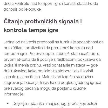
držati kontrolu nad tempom igre i koristiti statistiku da
donosiš bolje odluke.
Čitanje protivničkih signala i
kontrola tempa igre
Jedna od najvećih prednosti na turniru je sposobnost da
brzo “čitаш” protivnika i da preuzmeš kontrolu nad
tempom igre. Pre prve lopte, zabeleži šta bacač radi u
prvom at-batu: da li počinje s fastballom, pokušava da
locira ili menja brzinu. Prati ponašanje hvatača — gde
drži rukavice, kako pozicionira stopere i da li koristi
signale glasno ili tiho. Male stvari kao što su dužina
zagrevanja bacanja ili navika da pogleda jednog igrača
pre svakog bacanja mogu da postanu ključne
informacije.
Deljenje zadataka: imaj jednog igrača koji beleži