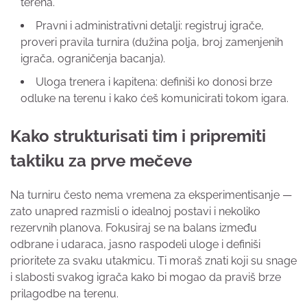
terena.
Pravni i administrativni detalji: registruj igrače,
proveri pravila turnira (dužina polja, broj zamenjenih
igrača, ograničenja bacanja).
Uloga trenera i kapitena: definiši ko donosi brze
odluke na terenu i kako ćeš komunicirati tokom igara.
Kako strukturisati tim i pripremiti
taktiku za prve mečeve
Na turniru često nema vremena za eksperimentisanje —
zato unapred razmisli o idealnoj postavi i nekoliko
rezervnih planova. Fokusiraj se na balans između
odbrane i udaraca, jasno raspodeli uloge i definiši
prioritete za svaku utakmicu. Ti moraš znati koji su snage
i slabosti svakog igrača kako bi mogao da praviš brze
prilagodbe na terenu.