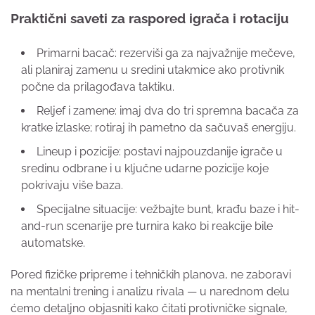
Praktični saveti za raspored igrača i rotaciju
Primarni bacač: rezerviši ga za najvažnije mečeve,
ali planiraj zamenu u sredini utakmice ako protivnik
počne da prilagođava taktiku.
Reljef i zamene: imaj dva do tri spremna bacača za
kratke izlaske; rotiraj ih pametno da sačuvaš energiju.
Lineup i pozicije: postavi najpouzdanije igrače u
sredinu odbrane i u ključne udarne pozicije koje
pokrivaju više baza.
Specijalne situacije: vežbajte bunt, krađu baze i hit-
and-run scenarije pre turnira kako bi reakcije bile
automatske.
Pored fizičke pripreme i tehničkih planova, ne zaboravi
na mentalni trening i analizu rivala — u narednom delu
ćemo detaljno objasniti kako čitati protivničke signale,