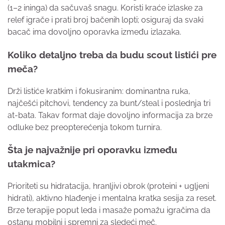
(1–2 ininga) da sačuvaš snagu. Koristi kraće izlaske za
relef igrače i prati broj bačenih lopti; osiguraj da svaki
bacač ima dovoljno oporavka između izlazaka.
Koliko detaljno treba da budu scout listići pre
meča?
Drži listiće kratkim i fokusiranim: dominantna ruka,
najčešći pitchovi, tendency za bunt/steal i poslednja tri
at-bata. Takav format daje dovoljno informacija za brze
odluke bez preopterećenja tokom turnira.
Šta je najvažnije pri oporavku između
utakmica?
Prioriteti su hidratacija, hranljivi obrok (proteini + ugljeni
hidrati), aktivno hlađenje i mentalna kratka sesija za reset.
Brze terapije poput leda i masaže pomažu igračima da
ostanu mobilni i spremni za sledeći meč.