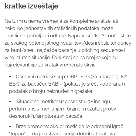
kratke izveštaje
Na turniru nema vremena za kompletne analize, ali
nekoliko jednostavnih statističkih podataka može
drastično poboljšati odluke. Napravi kratke “scout” listiće
za svakog potencijalnog rivala: levi/desni spliti, tendency
za bunt/steal, najčešće bacanje u pitching sequence i
who-clutch situacije. Fokusiraj se na brojke koje su
najrelevantnije za kratak vremenski okvir.
Osnovni metrički skup: OBP i SLG (za udarace), K% i
BB% (za bacače), BABIP (pokazuje sreću/odbranu) i
podatak o broju neiznuđenih grešaka.
Situacione metrike: uspešnost u 7+ inningu,
performans s menjanjem brzine, i rezultat protiv
desnorukih/simploratnih bacača.
Brze promene: ako primetiš da je određeni igrač
“topao” — da je ostvario seriju dobrih at-batova —