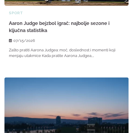
SPORT
Aaron Judge bejzbol igrač: najbolje sezone i
ključna statistika
07/15/2026
Zašto pratiti Aarona Judgea: moć, doslednost i momenti koji
menjaju utakmice Kada pratite Aarona Judgea,…