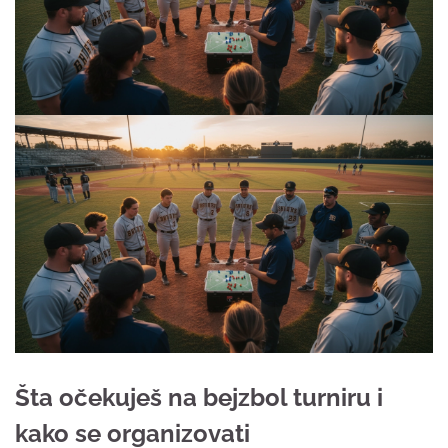
Šta očekuješ na bejzbol turniru i
kako se organizovati