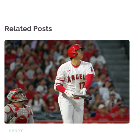
Related Posts
SPORT