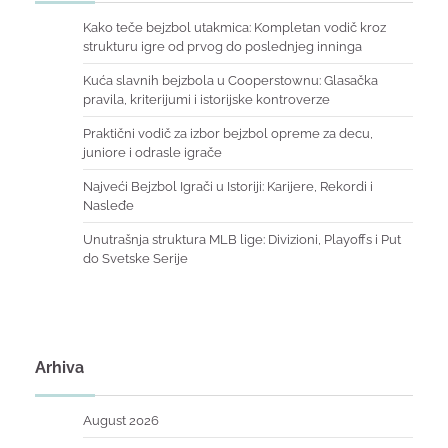
Kako teče bejzbol utakmica: Kompletan vodič kroz
strukturu igre od prvog do poslednjeg inninga
Kuća slavnih bejzbola u Cooperstownu: Glasačka
pravila, kriterijumi i istorijske kontroverze
Praktični vodič za izbor bejzbol opreme za decu,
juniore i odrasle igrače
Najveći Bejzbol Igrači u Istoriji: Karijere, Rekordi i
Nasleđe
Unutrašnja struktura MLB lige: Divizioni, Playoffs i Put
do Svetske Serije
Arhiva
August 2026