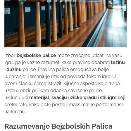
Izbor
bejsbolske palice
može značajno uticati na vašu
igru, pa je važno razumeti kako pravilno odabrati
težinu
i
dužinu
palice. Pravilna palica omogućava bolje
„udaranje“ i smanjuje rizik od povreda tokom igre. U
ovom članku ćemo istražiti ključne aspekte koje treba
uzeti u obzir prilikom odabira savršene palice,
uključujući
materijal
,
svačiju fizičku građu
i
stil igre
koji
preferirate, kako biste postigli maksimalne performanse
na terenu.
Razumevanje Bejzbolskih Palica