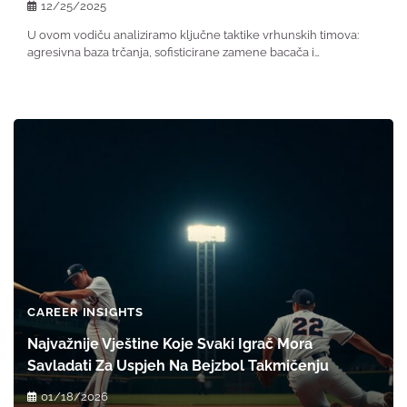
12/25/2025
U ovom vodiču analiziramo ključne taktike vrhunskih timova:
agresivna baza trčanja, sofisticirane zamene bacača i…
CAREER INSIGHTS
Najvažnije Vještine Koje Svaki Igrač Mora
Savladati Za Uspjeh Na Bejzbol Takmičenju
01/18/2026