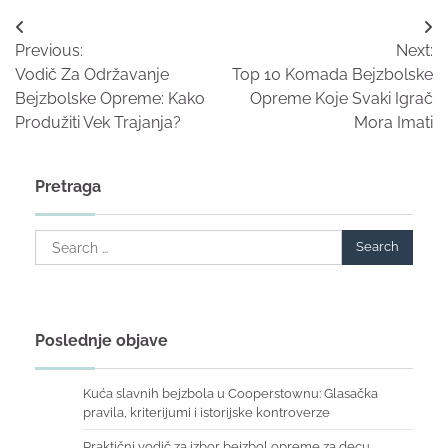
Post
Previous:
Next:
navigation
Vodič Za Održavanje
Top 10 Komada Bejzbolske
Bejzbolske Opreme: Kako
Opreme Koje Svaki Igrač
Produžiti Vek Trajanja?
Mora Imati
Pretraga
Search
for:
Poslednje objave
Kuća slavnih bejzbola u Cooperstownu: Glasačka
pravila, kriterijumi i istorijske kontroverze
Praktični vodič za izbor bejzbol opreme za decu,