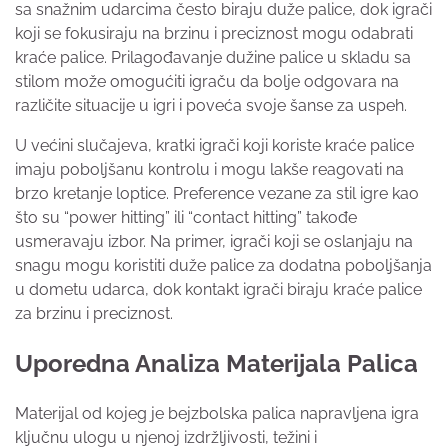
sa snažnim udarcima često biraju duže palice, dok igrači
koji se fokusiraju na brzinu i preciznost mogu odabrati
kraće palice. Prilagođavanje dužine palice u skladu sa
stilom može omogućiti igraču da bolje odgovara na
različite situacije u igri i poveća svoje šanse za uspeh.
U većini slučajeva, kratki igrači koji koriste kraće palice
imaju poboljšanu kontrolu i mogu lakše reagovati na
brzo kretanje loptice. Preference vezane za stil igre kao
što su “power hitting” ili “contact hitting” takođe
usmeravaju izbor. Na primer, igrači koji se oslanjaju na
snagu mogu koristiti duže palice za dodatna poboljšanja
u dometu udarca, dok kontakt igrači biraju kraće palice
za brzinu i preciznost.
Uporedna Analiza Materijala Palica
Materijal od kojeg je bejzbolska palica napravljena igra
ključnu ulogu u njenoj izdržljivosti, težini i