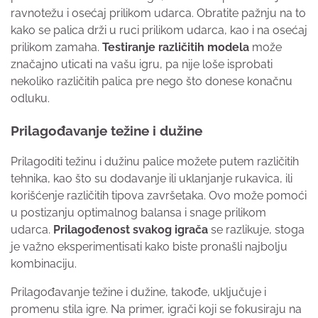
ravnotežu i osećaj prilikom udarca. Obratite pažnju na to
kako se palica drži u ruci prilikom udarca, kao i na osećaj
prilikom zamaha.
Testiranje različitih modela
može
značajno uticati na vašu igru, pa nije loše isprobati
nekoliko različitih palica pre nego što donese konačnu
odluku.
Prilagođavanje težine i dužine
Prilagoditi težinu i dužinu palice možete putem različitih
tehnika, kao što su dodavanje ili uklanjanje rukavica, ili
korišćenje različitih tipova završetaka. Ovo može pomoći
u postizanju optimalnog balansa i snage prilikom
udarca.
Prilagođenost svakog igrača
se razlikuje, stoga
je važno eksperimentisati kako biste pronašli najbolju
kombinaciju.
Prilagođavanje težine i dužine, takođe, uključuje i
promenu stila igre. Na primer, igrači koji se fokusiraju na