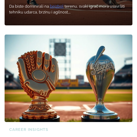
Da biste dominirali na
bejzbol
terenu, svaki igrač mora usavršiti
tehniku udarca, brzinu i agilnost,…
CAREER INSIGHTS