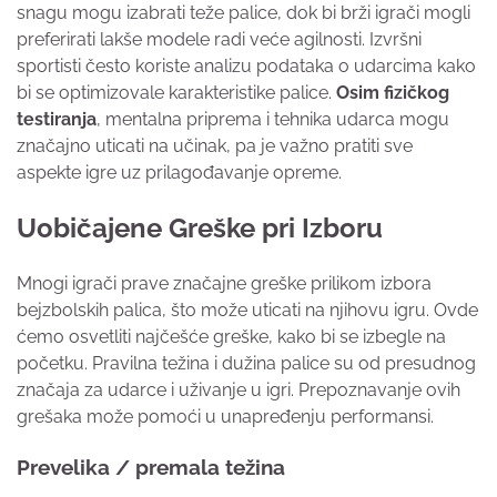
snagu mogu izabrati teže palice, dok bi brži igrači mogli
preferirati lakše modele radi veće agilnosti. Izvršni
sportisti često koriste analizu podataka o udarcima kako
bi se optimizovale karakteristike palice.
Osim fizičkog
testiranja
, mentalna priprema i tehnika udarca mogu
značajno uticati na učinak, pa je važno pratiti sve
aspekte igre uz prilagođavanje opreme.
Uobičajene Greške pri Izboru
Mnogi igrači prave značajne greške prilikom izbora
bejzbolskih palica, što može uticati na njihovu igru. Ovde
ćemo osvetliti najčešće greške, kako bi se izbegle na
početku. Pravilna težina i dužina palice su od presudnog
značaja za udarce i uživanje u igri. Prepoznavanje ovih
grešaka može pomoći u unapređenju performansi.
Prevelika / premala težina