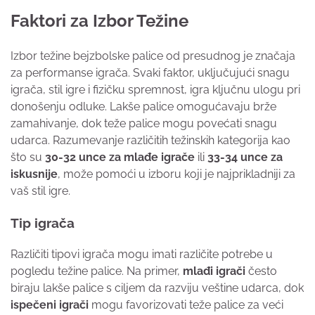
Faktori za Izbor Težine
Izbor težine bejzbolske palice od presudnog je značaja
za performanse igrača. Svaki faktor, uključujući snagu
igrača, stil igre i fizičku spremnost, igra ključnu ulogu pri
donošenju odluke. Lakše palice omogućavaju brže
zamahivanje, dok teže palice mogu povećati snagu
udarca. Razumevanje različitih težinskih kategorija kao
što su
30-32 unce za mlađe igrače
ili
33-34 unce za
iskusnije
, može pomoći u izboru koji je najprikladniji za
vaš stil igre.
Tip igrača
Različiti tipovi igrača mogu imati različite potrebe u
pogledu težine palice. Na primer,
mlađi igrači
često
biraju lakše palice s ciljem da razviju veštine udarca, dok
ispečeni igrači
mogu favorizovati teže palice za veći