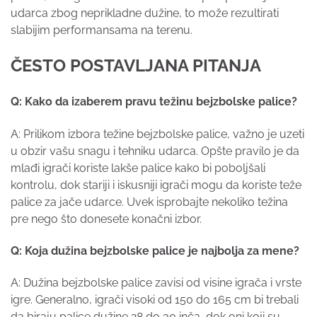
udarca zbog neprikladne dužine, to može rezultirati
slabijim performansama na terenu.
ČESTO POSTAVLJANA PITANJA
Q: Kako da izaberem pravu težinu bejzbolske palice?
A: Prilikom izbora težine bejzbolske palice, važno je uzeti
u obzir vašu snagu i tehniku udarca. Opšte pravilo je da
mlađi igrači koriste lakše palice kako bi poboljšali
kontrolu, dok stariji i iskusniji igrači mogu da koriste teže
palice za jače udarce. Uvek isprobajte nekoliko težina
pre nego što donesete konačni izbor.
Q: Koja dužina bejzbolske palice je najbolja za mene?
A: Dužina bejzbolske palice zavisi od visine igrača i vrste
igre. Generalno, igrači visoki od 150 do 165 cm bi trebali
da biraju palice dužine 28 do 30 inča, dok oni koji su