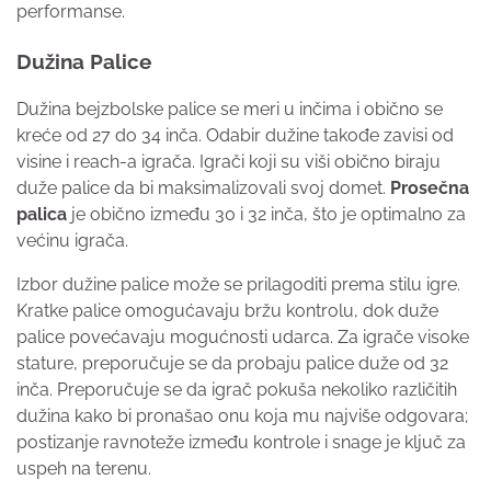
performanse.
Dužina Palice
Dužina bejzbolske palice se meri u inčima i obično se
kreće od 27 do 34 inča. Odabir dužine takođe zavisi od
visine i reach-a igrača. Igrači koji su viši obično biraju
duže palice da bi maksimalizovali svoj domet.
Prosečna
palica
je obično između 30 i 32 inča, što je optimalno za
većinu igrača.
Izbor dužine palice može se prilagoditi prema stilu igre.
Kratke palice omogućavaju bržu kontrolu, dok duže
palice povećavaju mogućnosti udarca. Za igrače visoke
stature, preporučuje se da probaju palice duže od 32
inča. Preporučuje se da igrač pokuša nekoliko različitih
dužina kako bi pronašao onu koja mu najviše odgovara;
postizanje ravnoteže između kontrole i snage je ključ za
uspeh na terenu.