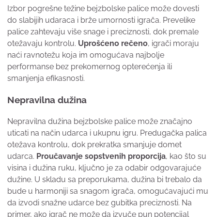
Izbor pogrešne težine bejzbolske palice može dovesti
do slabijih udaraca i brže umornosti igrača. Prevelike
palice zahtevaju više snage i preciznosti, dok premale
otežavaju kontrolu.
Uprošćeno rečeno
, igrači moraju
naći ravnotežu koja im omogućava najbolje
performanse bez prekomernog opterećenja ili
smanjenja efikasnosti.
Nepravilna dužina
Nepravilna dužina bejzbolske palice može značajno
uticati na način udarca i ukupnu igru. Predugačka palica
otežava kontrolu, dok prekratka smanjuje domet
udarca.
Proučavanje sopstvenih proporcija
, kao što su
visina i dužina ruku, ključno je za odabir odgovarajuće
dužine. U skladu sa preporukama, dužina bi trebalo da
bude u harmoniji sa snagom igrača, omogućavajući mu
da izvodi snažne udarce bez gubitka preciznosti. Na
primer, ako igrač ne može da izvuče pun potencijal