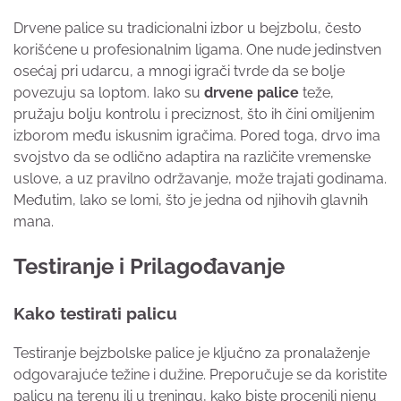
Drvene palice su tradicionalni izbor u bejzbolu, često
korišćene u profesionalnim ligama. One nude jedinstven
osećaj pri udarcu, a mnogi igrači tvrde da se bolje
povezuju sa loptom. Iako su
drvene palice
teže,
pružaju bolju kontrolu i preciznost, što ih čini omiljenim
izborom među iskusnim igračima. Pored toga, drvo ima
svojstvo da se odlično adaptira na različite vremenske
uslove, a uz pravilno održavanje, može trajati godinama.
Međutim, lako se lomi, što je jedna od njihovih glavnih
mana.
Testiranje i Prilagođavanje
Kako testirati palicu
Testiranje bejzbolske palice je ključno za pronalaženje
odgovarajuće težine i dužine. Preporučuje se da koristite
palicu na terenu ili u treningu, kako biste procenili njenu