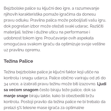
Bejzbolske palice su ključni deo igre, a razumevanje
njihovih karakteristika pomaže igračima da donesu
pravu odluku. Pravilna palica može poboljšati vašu igru,
dok pogrešan izbor može otežati svaki udarac. Različiti
materijali, težine i dužine uticu na performanse i
udobnost tokom igre. Proučavanje ovih aspekata
omogućava svakom igraču da optimizuje svoje veštine
uz pravilnu opremu.
Težina Palice
Težina bejzbolske palice je ključni faktor koji utiče na
kontrolu i snagu udarca. Palice obično variraju od 26 do
34 unce, a izabrati pravu težinu može biti izazovno.
Ljudi
sa većom snagom
često biraju teže palice, dok sa
manje snage
biraju lakše, kako bi obezbedili bržu
kontrolu. Postoji pravilo da težina palice ne bi trebalo da
prelazi 5% telesne mase igrača za optimalne