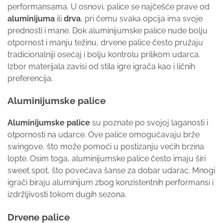
performansama. U osnovi, palice se najčešće prave od
aluminijuma
ili
drva
, pri čemu svaka opcija ima svoje
prednosti i mane. Dok aluminijumske palice nude bolju
otpornost i manju težinu, drvene palice često pružaju
tradicionalniji osećaj i bolju kontrolu prilikom udarca.
Izbor materijala zavisi od stila igre igrača kao i ličnih
preferencija.
Aluminijumske palice
Aluminijumske palice
su poznate po svojoj laganosti i
otpornosti na udarce. Ove palice omogućavaju brže
swingove, što može pomoći u postizanju većih brzina
lopte. Osim toga, aluminijumske palice često imaju širi
sweet spot, što povećava šanse za dobar udarac. Mnogi
igrači biraju aluminijum zbog konzistentnih performansi i
izdržljivosti tokom dugih sezona.
Drvene palice