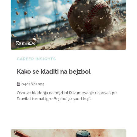
6 min
0
CAREER INSIGHTS
Kako se kladiti na bejzbol
04/26/2024
Osnove klađenja na bejzbol Razumevanje osnova igre
Pravila i format igre Bejzbol je sport koji…