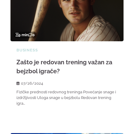
9 min
0
BUSINESS
Zašto je redovan trening važan za
bejzbol igrače?
07/26/2024
Fizičke prednosti redovnog treninga Povećanje snage i
izdržljivosti Uloga snage u bejzbolu Redovan trening
igra…