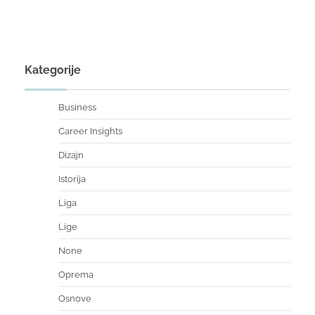
Kategorije
Business
Career Insights
Dizajn
Istorija
Liga
Lige
None
Oprema
Osnove