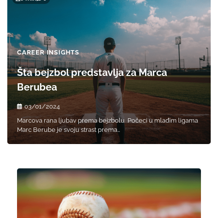
CAREER INSIGHTS
Šta bejzbol predstavlja za Marca
Berubea
03/01/2024
Marcova rana ljubav prema bejzbolu Počeci u mlađim ligama
Marc Berube je svoju strast prema…