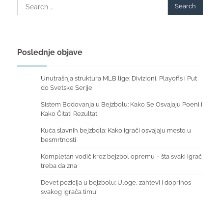
Search
for:
Poslednje objave
Unutrašnja struktura MLB lige: Divizioni, Playoffs i Put
do Svetske Serije
Sistem Bodovanja u Bejzbolu: Kako Se Osvajaju Poeni i
Kako Čitati Rezultat
Kuća slavnih bejzbola: Kako igrači osvajaju mesto u
besmrtnosti
Kompletan vodič kroz bejzbol opremu – šta svaki igrač
treba da zna
Devet pozicija u bejzbolu: Uloge, zahtevi i doprinos
svakog igrača timu